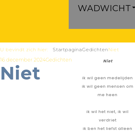
WADWICHT
U bevindt zich hier:
Startpagina
Gedichten
Niet
16 december 2024
Gedichten
Niet
Niet
ik wil geen medelijden
ik wil geen mensen om
me heen
ik wil het niet, ik wil
verdriet
ik ben het liefst alleen