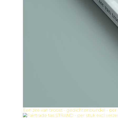
Een zee van troost - gedichtenbundel - per