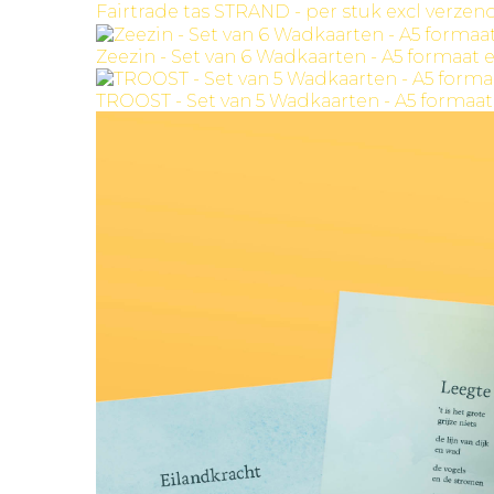
Fairtrade tas STRAND - per stuk excl verze
Zeezin - Set van 6 Wadkaarten - A5 formaat 
TROOST - Set van 5 Wadkaarten - A5 formaat