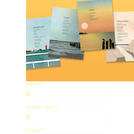
Naam
*
Achternaam
*
Email
*