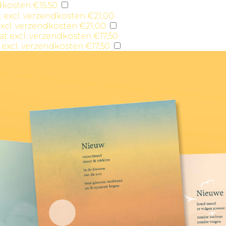
ndkosten €15.50
excl. verzendkosten €21,00
 excl. verzendkosten €17,50