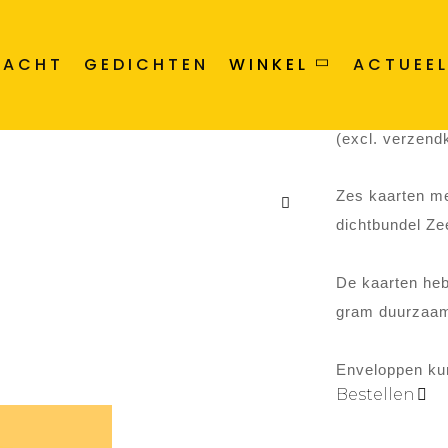
RACHT
GEDICHTEN
WINKEL
ACTUEE
SET VAN 6 
(excl. verzend
Zes kaarten met
dichtbundel Ze
De kaarten heb
gram duurzaam
Enveloppen kun 
Bestellen