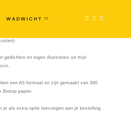
Wadkaarten
Zeezin
L
WADWICHT
WADKAARTEN
€ 21,00
kosten)
 gedichten en eigen illustraties uit mijn
ezin.
ben een A5 formaat en zijn gemaakt van 300
 Biotop papier.
je als extra optie toevoegen aan je bestelling.