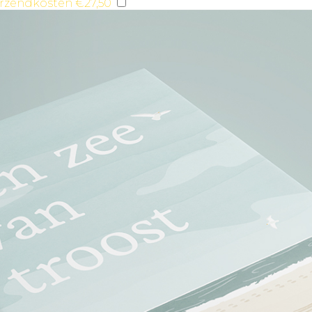
Zeezin - gedichtenbundel - per stuk excl. verzendkosten €27,50