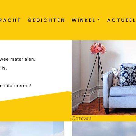
e Wand
DRACHT
GEDICHTEN
WINKEL
ACTUEE
f om cadeau te geven? Dat
 twee materialen.
 is.
je informeren?
Contact